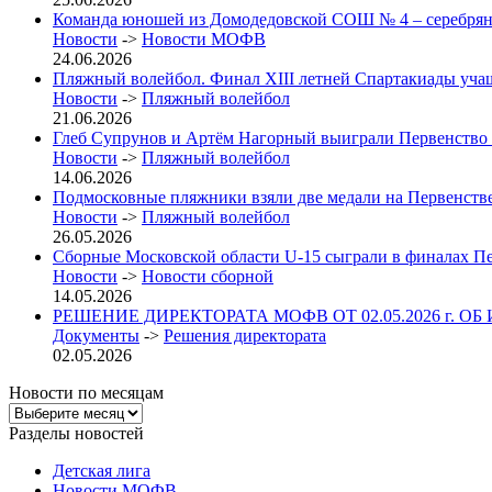
Команда юношей из Домодедовской СОШ № 4 – серебрян
Новости
->
Новости МОФВ
24.06.2026
Пляжный волейбол. Финал XIII летней Спартакиады учащих
Новости
->
Пляжный волейбол
21.06.2026
Глеб Супрунов и Артём Нагорный выиграли Первенство
Новости
->
Пляжный волейбол
14.06.2026
Подмосковные пляжники взяли две медали на Первенст
Новости
->
Пляжный волейбол
26.05.2026
Сборные Московской области U-15 сыграли в финалах П
Новости
->
Новости сборной
14.05.2026
РЕШЕНИЕ ДИРЕКТОРАТА МОФВ ОТ 02.05.2026 г. ОБ
Документы
->
Решения директората
02.05.2026
Новости по месяцам
Новости
по
Разделы новостей
месяцам
Детская лига
Новости МОФВ